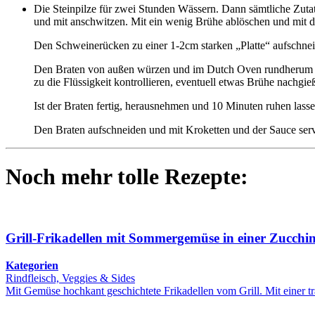
Die Steinpilze für zwei Stunden Wässern. Dann sämtliche Zutat
und mit anschwitzen. Mit ein wenig Brühe ablöschen und mit d
Den Schweinerücken zu einer 1-2cm starken „Platte“ aufschnei
Den Braten von außen würzen und im Dutch Oven rundherum anb
zu die Flüssigkeit kontrollieren, eventuell etwas Brühe nachgie
Ist der Braten fertig, herausnehmen und 10 Minuten ruhen lass
Den Braten aufschneiden und mit Kroketten und der Sauce ser
Noch mehr tolle Rezepte:
Grill-Frikadellen mit Sommergemüse in einer Zucchi
Kategorien
Rindfleisch, Veggies & Sides
Mit Gemüse hochkant geschichtete Frikadellen vom Grill. Mit einer