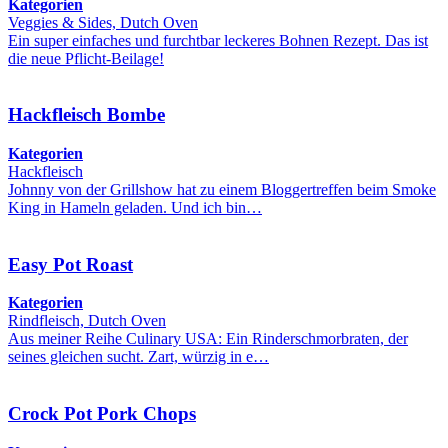
Kategorien
Veggies & Sides, Dutch Oven
Ein super einfaches und furchtbar leckeres Bohnen Rezept. Das ist
die neue Pflicht-Beilage!
Hackfleisch Bombe
Kategorien
Hackfleisch
Johnny von der Grillshow hat zu einem Bloggertreffen beim Smoke
King in Hameln geladen. Und ich bin…
Easy Pot Roast
Kategorien
Rindfleisch, Dutch Oven
Aus meiner Reihe Culinary USA: Ein Rinderschmorbraten, der
seines gleichen sucht. Zart, würzig in e…
Crock Pot Pork Chops